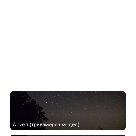
Ариел (триизмерен модел)