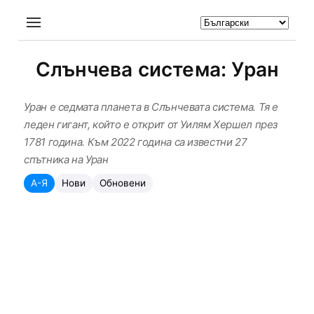
Слънчева система: Уран
Уран е седмата планета в Слънчевата система. Тя е
леден гигант, който е открит от Уилям Хершел през
1781 година. Към 2022 година са известни 27
спътника на Уран
А-Я
Нови
Обновени