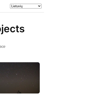
bjects
pace