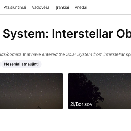
Atsisiuntimai
Vadovėliai
Įrankiai
Priedai
 System: Interstellar O
oids/comets that have entered the Solar System from interstellar s
Neseniai atnaujinti
2I/Borisov