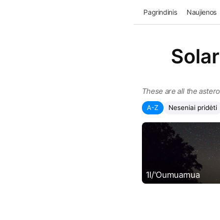
Pagrindinis
Naujienos
Solar
These are all the aster
A-Z
Neseniai pridėti
1I/'Oumuamua