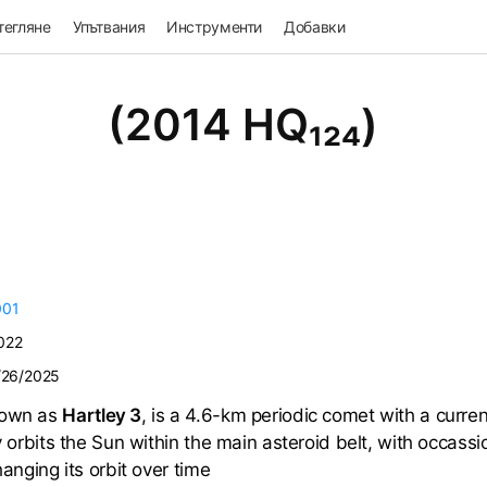
тегляне
Упътвания
Инструменти
Добавки
(2014 HQ₁₂₄)
001
022
/26/2025
nown as
Hartley 3
, is a 4.6-km periodic comet with a curren
ly orbits the Sun within the main asteroid belt, with occass
hanging its orbit over time