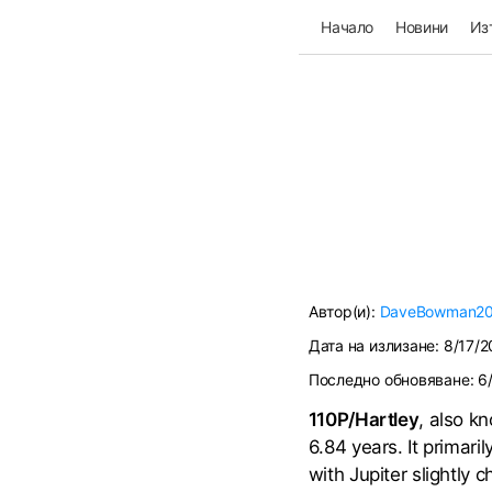
Начало
Новини
Из
Автор(и):
DaveBowman2
Дата на излизане:
8/17/2
Последно обновяване:
6
110P/Hartley
, also k
6.84 years. It primari
with Jupiter slightly c