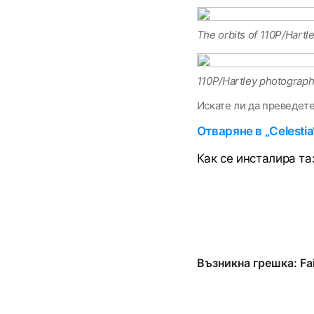
The orbits of 110P/Hartle
110P/Hartley photograph
Искате ли да преведет
Отваряне в „Celesti
Как се инсталира т