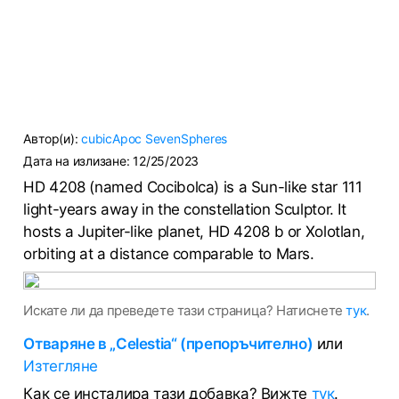
Автор(и):
cubicApoc
SevenSpheres
Дата на излизане:
12/25/2023
HD 4208 (named Cocibolca) is a Sun-like star 111
light-years away in the constellation Sculptor. It
hosts a Jupiter-like planet, HD 4208 b or Xolotlan,
orbiting at a distance comparable to Mars.
Искате ли да преведете тази страница? Натиснете
тук
.
Отваряне в „Celestia“ (препоръчително)
или
Изтегляне
Как се инсталира тази добавка? Вижте
тук
.