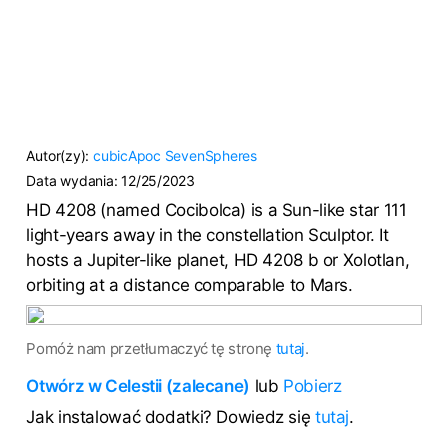
Autor(zy):
cubicApoc
SevenSpheres
Data wydania:
12/25/2023
HD 4208 (named Cocibolca) is a Sun-like star 111
light-years away in the constellation Sculptor. It
hosts a Jupiter-like planet, HD 4208 b or Xolotlan,
orbiting at a distance comparable to Mars.
Pomóż nam przetłumaczyć tę stronę
tutaj
.
Otwórz w Celestii (zalecane)
lub
Pobierz
Jak instalować dodatki? Dowiedz się
tutaj
.