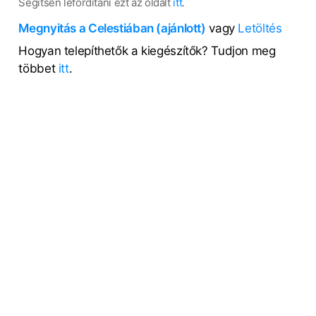
Segítsen lefordítani ezt az oldalt
itt
.
Megnyitás a Celestiában (ajánlott)
vagy
Letöltés
Hogyan telepíthetők a kiegészítők? Tudjon meg
többet
itt
.