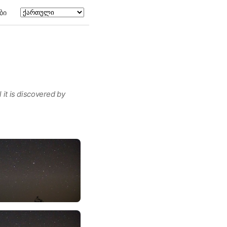
ბი
 it is discovered by